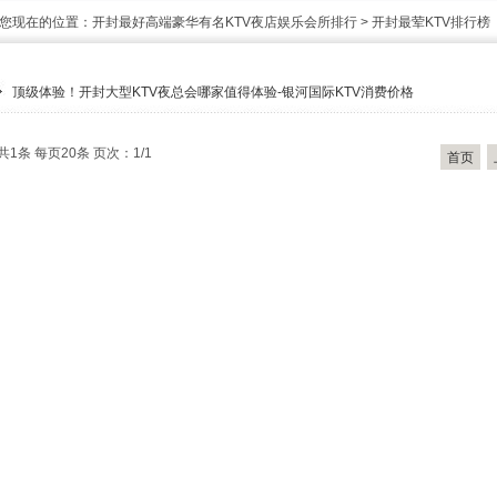
您现在的位置：
开封最好高端豪华有名KTV夜店娱乐会所排行
>
开封最荤KTV排行榜
顶级体验！开封大型KTV夜总会哪家值得体验-银河国际KTV消费价格
共1条 每页20条 页次：1/1
首页