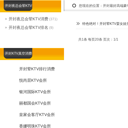
开封夜总会荤KTV
您现在的位置：
开封最好高端豪
开封夜总会荤KTV消费
(371)
特色绝对！开封荤KTV耍女娃
开封夜总会荤KTV排名
(9)
共1条 每页20条 页次：1/1
开封KTV真空消费
开封荤KTV排行消费
悦尚层KTV会所
银河国际KTV会所
丽都国会KTV会所
皇家会客厅KTV会所
香娜明珠KTV会所