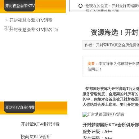
开封夜总会荤KTV
您现在的位置：
开封最好高端豪
际KTV消费价格点评
开封夜总会荤KTV消费
(371)
开封夜总会荤KTV排名
(9)
资源海选！开封
作者：开封荤KTV真空会所免费体验咨询
摘要：
本文详细为你解答开封梦都
信同步！
梦都国际被称为开封高端T台大选
服务管理制度，会定期的对所有的
其中，你绝对会首先被开封梦都国
人你绝对会爱上这里。要问开封哪
开封KTV真空消费
开封荤KTV排行消费
开封梦都国际KTV会所俱乐部
服务评级：A++
悦尚层KTV会所
安全评级：A++